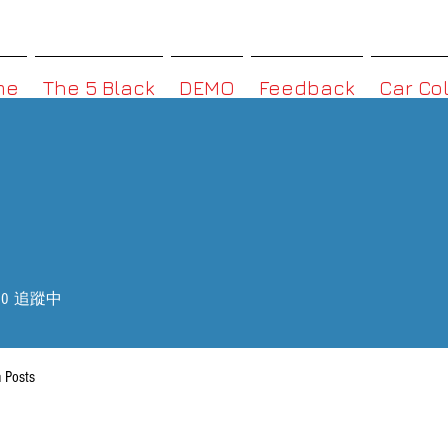
MMBoxHK
me
The 5 Black
DEMO
Feedback
Car Co
0
追蹤中
 Posts