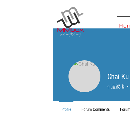
Ho
Chai Ku
0
追蹤者
Profile
Forum Comments
Forum