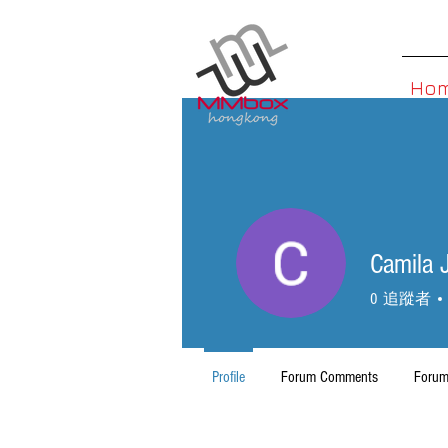
Ho
Camila 
0
追蹤者
Profile
Forum Comments
Forum