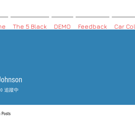
MMBoxHK
me
The 5 Black
DEMO
Feedback
Car Co
Johnson
0
追蹤中
 Posts