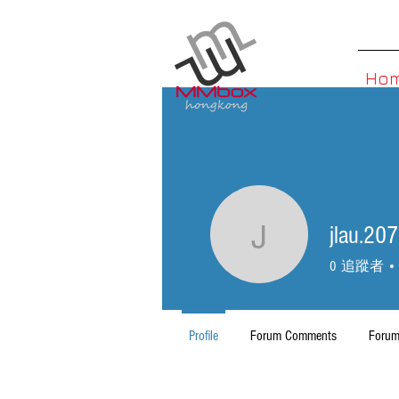
Ho
jlau.207
jlau.207
0
追蹤者
Profile
Forum Comments
Forum