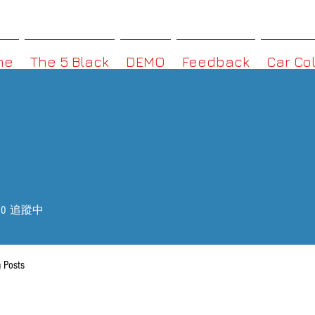
MMBoxHK
me
The 5 Black
DEMO
Feedback
Car Co
0
追蹤中
 Posts