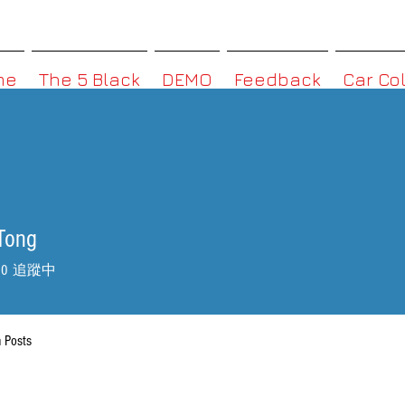
MMBoxHK
me
The 5 Black
DEMO
Feedback
Car Co
Tong
0
追蹤中
 Posts