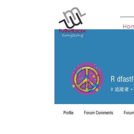
Ho
R dfastf
0
追蹤者
Profile
Forum Comments
Forum