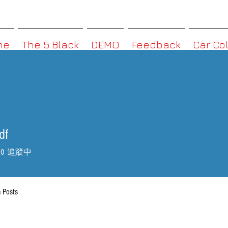
MMBoxHK
me
The 5 Black
DEMO
Feedback
Car Co
df
0
追蹤中
 Posts