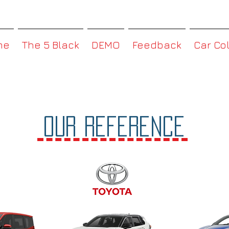
MMBoxHK
me
The 5 Black
DEMO
Feedback
Car Co
OUR Reference