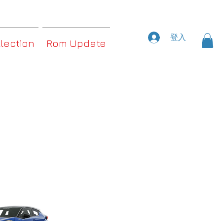
登入
llection
Rom Update