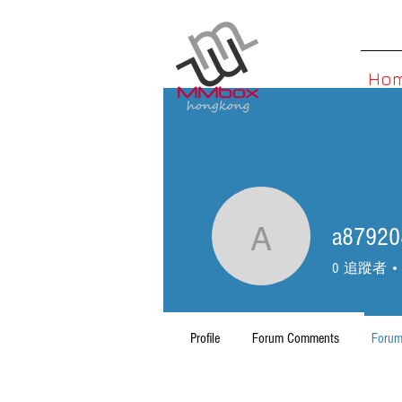
Ho
a87920
a879208
0
追蹤者
Profile
Forum Comments
Forum