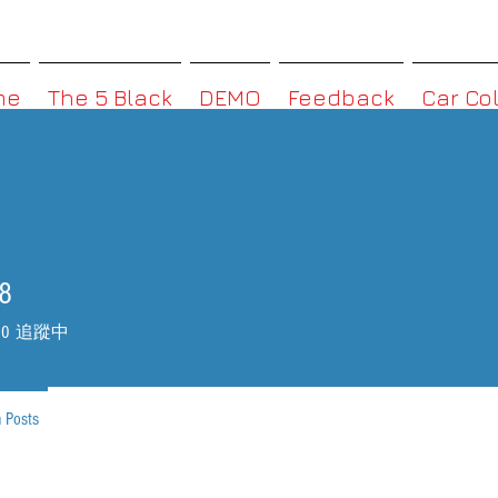
MMBoxHK
me
The 5 Black
DEMO
Feedback
Car Co
8
0
追蹤中
 Posts