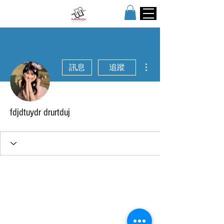
更多動作
訊息
追蹤
fdjdtuydr drurtduj