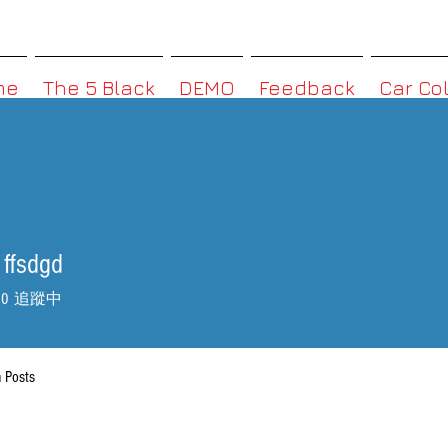
MMBoxHK
me
The 5 Black
DEMO
Feedback
Car Co
ffsdgd
0
追蹤中
 Posts