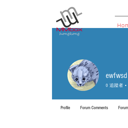
Ho
ewfwsd 
0
追蹤者
Profile
Forum Comments
Forum