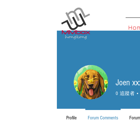
Ho
Joen xx
0
追蹤者
Profile
Forum Comments
Forum