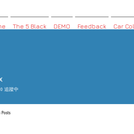
MMBoxHK
me
The 5 Black
DEMO
Feedback
Car Co
x
0
追蹤中
 Posts