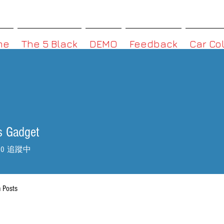
MMBoxHK
me
The 5 Black
DEMO
Feedback
Car Co
s Gadget
0
追蹤中
 Posts