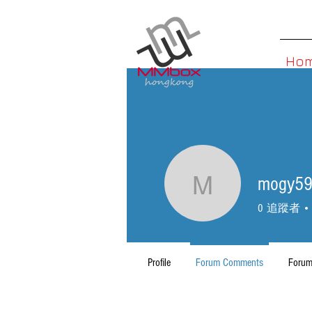
Ho
mogy5
mogy590
0
追蹤者
Profile
Forum Comments
Forum