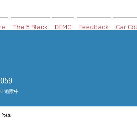
MMBoxHK
me
The 5 Black
DEMO
Feedback
Car Co
9059
59
0
追蹤中
 Posts