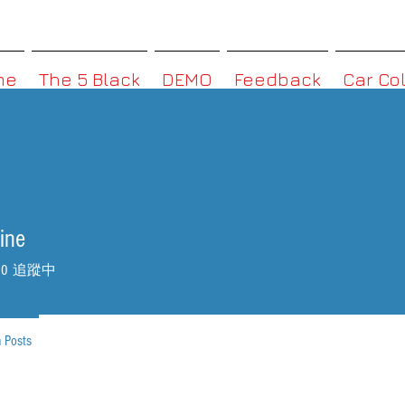
MMBoxHK
me
The 5 Black
DEMO
Feedback
Car Co
ine
0
追蹤中
 Posts