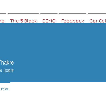
MMBoxHK
me
The 5 Black
DEMO
Feedback
Car Co
Thakre
0
追蹤中
 Posts