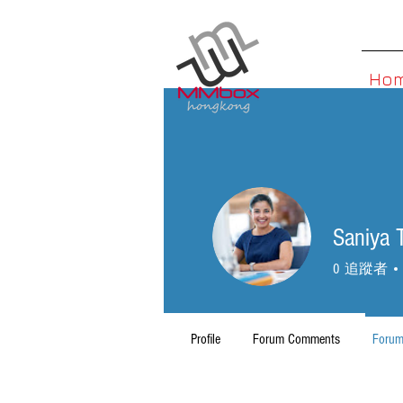
Ho
Saniya 
0
追蹤者
Profile
Forum Comments
Forum