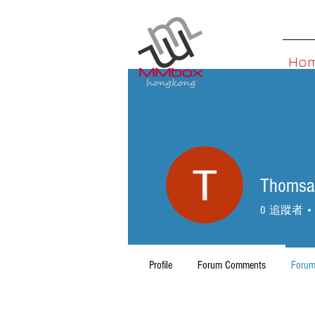
Ho
Thomsan
0
追蹤者
Profile
Forum Comments
Forum