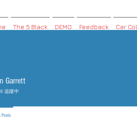
MMBoxHK
me
The 5 Black
DEMO
Feedback
Car Co
 Garrett
0
追蹤中
 Posts